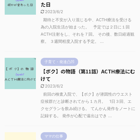
た日
2023/6/2
期待と不安が入り混じる中、ACTH療法を受ける
為の入院生活が始まった。 予定では２日に１回
ACTH注射をし、それを７回。 その後、数日経過観
察。 ３週間程度入院する予定。 ...
子育て・発達凸凹
【ボク】の物語（第11話）ACTH療法にむ
けて
2023/6/2
前回の検査入院で、【ボク】が潜因性のウエスト
症候群だと診断されてから１カ月。 1日３回、エ
クセグランを飲み続ける。 てんかん発作をノートに
記録する。 発作が心配で遠出はでき ...
ママの仕事