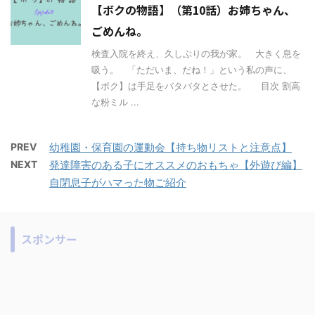
【ボクの物語】（第10話）お姉ちゃん、
ごめんね。
検査入院を終え、久しぶりの我が家。 大きく息を
吸う。 「ただいま、だね！」という私の声に、
【ボク】は手足をバタバタとさせた。 目次 割高
な粉ミル ...
PREV
幼稚園・保育園の運動会【持ち物リストと注意点】
NEXT
発達障害のある子にオススメのおもちゃ【外遊び編】
自閉息子がハマった物ご紹介
スポンサー