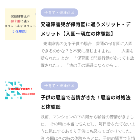
子育て・発達凸凹
発達障害児が保育園に通うメリット・デ
メリット【入園〜現在の体験談】
発達障害のある子供の場合、普通の保育園に入園
できるのかな？と不安に感じますよね。 「入園を
断られた」とか、「保育園で問題行動があっても放
置された」、「他の子の迷惑になるから ...
子育て・発達凸凹
子供の騒音で苦情がきた！騒音の対処法
と体験談
以前、マンションの下の階から騒音の苦情がきまし
た。 その時は本当に悩んだし、毎日音をたてないよ
うに気にするあまり子供にも怒ってばかりでした。
泣 今回はその時の体験をもとに、子供の騒音で苦情