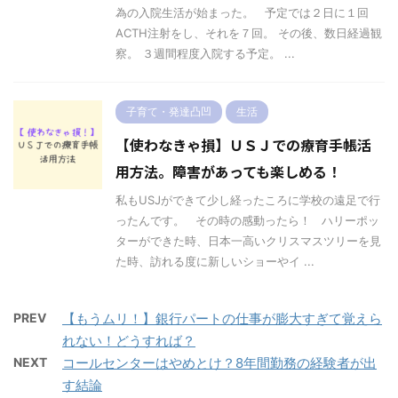
為の入院生活が始まった。 予定では２日に１回
ACTH注射をし、それを７回。 その後、数日経過観
察。 ３週間程度入院する予定。 ...
子育て・発達凸凹
生活
【使わなきゃ損】ＵＳＪでの療育手帳活
用方法。障害があっても楽しめる！
私もUSJができて少し経ったころに学校の遠足で行
ったんです。 その時の感動ったら！ ハリーポッ
ターができた時、日本一高いクリスマスツリーを見
た時、訪れる度に新しいショーやイ ...
PREV
【もうムリ！】銀行パートの仕事が膨大すぎて覚えら
れない！どうすれば？
NEXT
コールセンターはやめとけ？8年間勤務の経験者が出
す結論