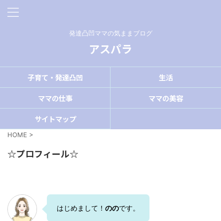
発達凸凹ママの気ままブログ
アスパラ
子育て・発達凸凹
生活
ママの仕事
ママの美容
サイトマップ
HOME
>
☆プロフィール☆
はじめまして！
のの
です。