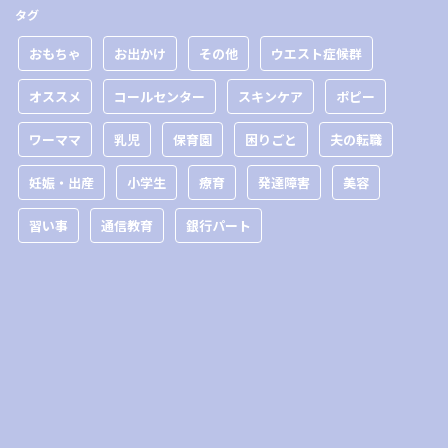
タグ
おもちゃ
お出かけ
その他
ウエスト症候群
オススメ
コールセンター
スキンケア
ポピー
ワーママ
乳児
保育園
困りごと
夫の転職
妊娠・出産
小学生
療育
発達障害
美容
習い事
通信教育
銀行パート