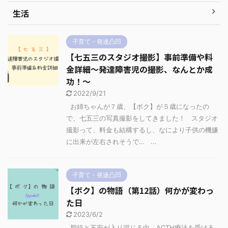
生活
子育て・発達凸凹
【七五三のスタジオ撮影】事前準備や料
金詳細～発達障害児の撮影、なんとか成
功！～
2022/9/21
お姉ちゃんが７歳、【ボク】が５歳になったの
で、七五三の写真撮影をしてきました！ スタジオ
撮影って、料金も結構するし、なにより子供の機嫌
に出来が左右されそうで… ...
子育て・発達凸凹
【ボク】の物語（第12話）何かが変わっ
た日
2023/6/2
期待と不安が入り混じる中、ACTH療法を受ける