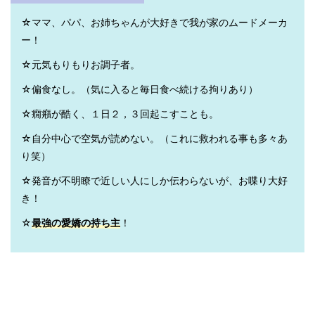
☆ママ、パパ、お姉ちゃんが大好きで我が家のムードメーカ
ー！
☆元気もりもりお調子者。
☆偏食なし。（気に入ると毎日食べ続ける拘りあり）
☆癇癪が酷く、１日２，３回起こすことも。
☆自分中心で空気が読めない。（これに救われる事も多々あ
り笑）
☆発音が不明瞭で近しい人にしか伝わらないが、お喋り大好
き！
☆
最強の愛嬌の持ち主
！