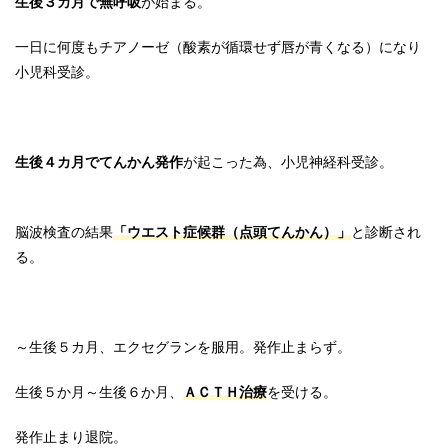
生後３カ月で無呼吸
が始まる。
一日に何度もチアノーゼ（酸素が循環せず唇が青くなる）になり
小児科受診。
生後４カ月でてんかん発作
が起こった為、小児神経科受診。
脳波検査の結果
「ウエスト症候群（点頭てんかん）」
と診断され
る。
～生後５カ月、エクセグランを服用。発作止まらず。
生後５か月～生後６か月、
ＡＣＴＨ治療
を受ける。
発作止まり退院。