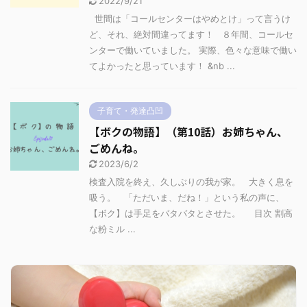
2022/9/21
世間は「コールセンターはやめとけ」って言うけ
ど、それ、絶対間違ってます！ ８年間、コールセ
ンターで働いていました。 実際、色々な意味で働い
てよかったと思っています！ &nb ...
子育て・発達凸凹
【ボクの物語】（第10話）お姉ちゃん、
ごめんね。
2023/6/2
検査入院を終え、久しぶりの我が家。 大きく息を
吸う。 「ただいま、だね！」という私の声に、
【ボク】は手足をバタバタとさせた。 目次 割高
な粉ミル ...