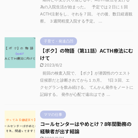
為の入院生活が始まった。 予定では２日に１回
ACTH注射をし、それを７回。 その後、数日経過観
察。 ３週間程度入院する予定。 ...
子育て・発達凸凹
【ボク】の物語（第11話）ACTH療法にむ
けて
2023/6/2
前回の検査入院で、【ボク】が潜因性のウエスト
症候群だと診断されてから１カ月。 1日３回、エ
クセグランを飲み続ける。 てんかん発作をノートに
記録する。 発作が心配で遠出はでき ...
ママの仕事
コールセンターはやめとけ？8年間勤務の
経験者が出す結論