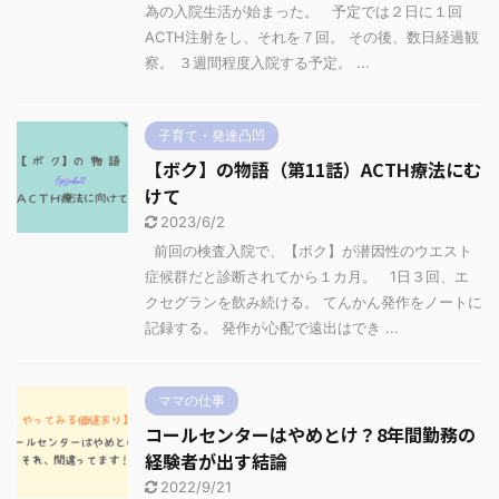
為の入院生活が始まった。 予定では２日に１回
ACTH注射をし、それを７回。 その後、数日経過観
察。 ３週間程度入院する予定。 ...
子育て・発達凸凹
【ボク】の物語（第11話）ACTH療法にむ
けて
2023/6/2
前回の検査入院で、【ボク】が潜因性のウエスト
症候群だと診断されてから１カ月。 1日３回、エ
クセグランを飲み続ける。 てんかん発作をノートに
記録する。 発作が心配で遠出はでき ...
ママの仕事
コールセンターはやめとけ？8年間勤務の
経験者が出す結論
2022/9/21