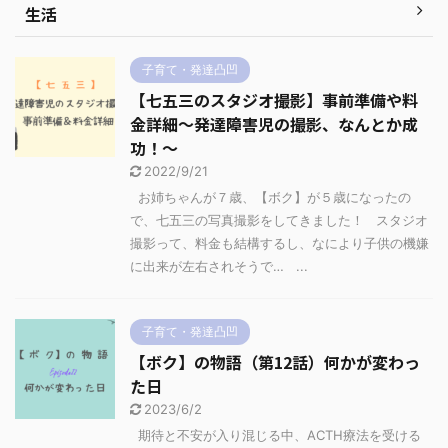
生活
子育て・発達凸凹
【七五三のスタジオ撮影】事前準備や料
金詳細～発達障害児の撮影、なんとか成
功！～
2022/9/21
お姉ちゃんが７歳、【ボク】が５歳になったの
で、七五三の写真撮影をしてきました！ スタジオ
撮影って、料金も結構するし、なにより子供の機嫌
に出来が左右されそうで… ...
子育て・発達凸凹
【ボク】の物語（第12話）何かが変わっ
た日
2023/6/2
期待と不安が入り混じる中、ACTH療法を受ける