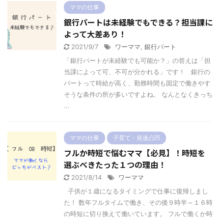
ママの仕事
銀行パートは未経験でもできる？担当課に
よって大差あり！
2021/9/7
ワーママ
,
銀行パート
「銀行パートが未経験でも可能か？」の答えは「担
当課によって可、不可が分かれる」です！ 銀行の
パートって時給が高く、勤務時間も固定で働きやす
そうな条件の所が多いですよね。 なんとなくきっち
...
ママの仕事
子育て・発達凸凹
フルか時短で悩むママ【必見】！時短を
選ぶべきたった１つの理由！
2021/8/14
ワーママ
子供が１歳になるタイミングで仕事に復帰しまし
た！ 数年フルタイムで働き、その後９時半～１６時
の時短に切り換えて働いています。 フルで働くか時