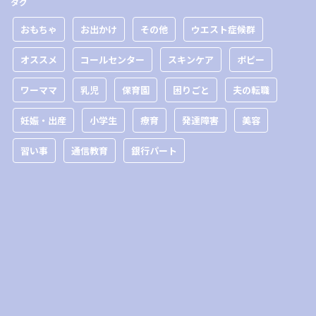
タグ
おもちゃ
お出かけ
その他
ウエスト症候群
オススメ
コールセンター
スキンケア
ポピー
ワーママ
乳児
保育園
困りごと
夫の転職
妊娠・出産
小学生
療育
発達障害
美容
習い事
通信教育
銀行パート