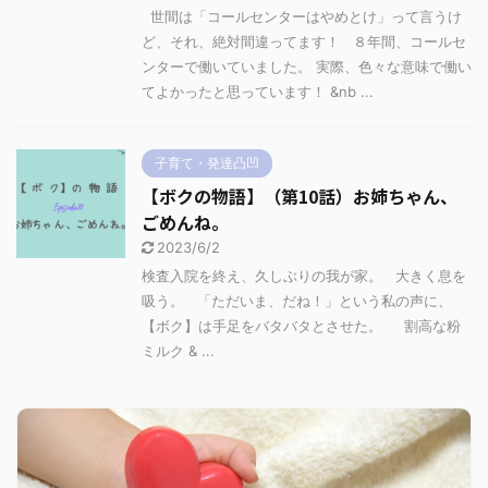
世間は「コールセンターはやめとけ」って言うけ
ど、それ、絶対間違ってます！ ８年間、コールセ
ンターで働いていました。 実際、色々な意味で働い
てよかったと思っています！ &nb ...
子育て・発達凸凹
【ボクの物語】（第10話）お姉ちゃん、
ごめんね。
2023/6/2
検査入院を終え、久しぶりの我が家。 大きく息を
吸う。 「ただいま、だね！」という私の声に、
【ボク】は手足をバタバタとさせた。 割高な粉
ミルク & ...